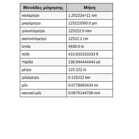
Μονάδες μέτρησης
Μήκη
νανόμετρο
1.25222e+11 nm
μικρόμετρο
125222000.0 µm
χιλιοστόμετρο
125222.0 mm
εκατοστόμετρο
12522.2 cm
ίντσα
4930.0 in
πόδι
410.833333333 ft
Υάρδα
136.944444444 yd
μέτρο
125.222 m
χιλιόμετρο
0.125222 km
μίλι
0.0778093434 mi
ναυτικό μίλι
0.0676144708 nmi