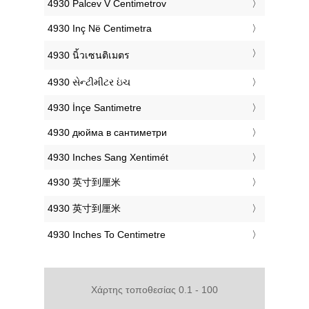
‎4930 Palcev V Centimetrov
‎4930 Inç Në Centimetra
‎4930 นิ้วเซนติเมตร
‎4930 સેન્ટીમીટર ઇંચ
‎4930 İnçe Santimetre
‎4930 дюйма в сантиметри
‎4930 Inches Sang Xentimét
‎4930 英寸到厘米
‎4930 英寸到厘米
‎4930 Inches To Centimetre
Χάρτης τοποθεσίας 0.1 - 100