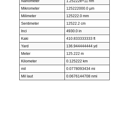
Nanometer
1.25222e+11 nm
Mikrometer
125222000.0 µm
Milimeter
125222.0 mm
Sentimeter
12522.2 cm
Inci
4930.0 in
Kaki
410.833333333 ft
Yard
136.944444444 yd
Meter
125.222 m
Kilometer
0.125222 km
mil
0.0778093434 mi
Mil laut
0.0676144708 nmi