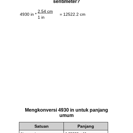
sentimeter?
2.54 cm
4930 in *
= 12522.2 cm
1 in
Mengkonversi 4930 in untuk panjang
umum
Satuan
Panjang