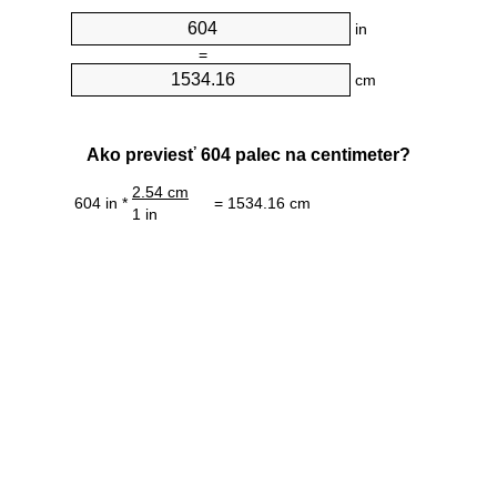
in
=
cm
Ako previesť 604 palec na centimeter?
2.54 cm
604 in *
= 1534.16 cm
1 in