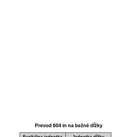
Prevod 604 in na bežné dĺžky
Fyzikálna jednotka
Jednotka dĺžky