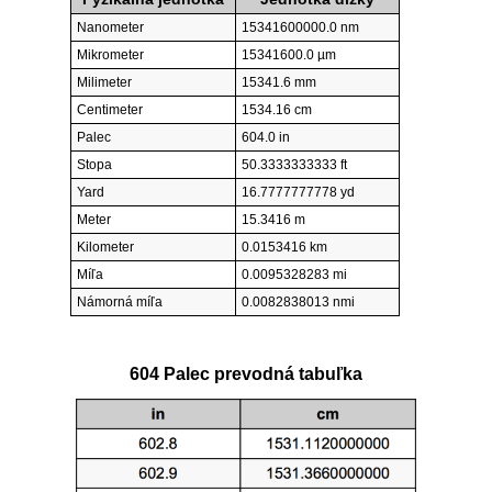
Nanometer
15341600000.0 nm
Mikrometer
15341600.0 µm
Milimeter
15341.6 mm
Centimeter
1534.16 cm
Palec
604.0 in
Stopa
50.3333333333 ft
Yard
16.7777777778 yd
Meter
15.3416 m
Kilometer
0.0153416 km
Míľa
0.0095328283 mi
Námorná míľa
0.0082838013 nmi
604 Palec prevodná tabuľka