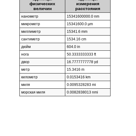
физических
измерения
величин
расстояния
нанометр
15341600000.0 nm
микрометр
15341600.0 µm
миллиметр
15341.6 mm
сантиметр
1534.16 cm
дюйм
604.0 in
нога
50.3333333333 ft
двор
16.7777777778 yd
метр
15.3416 m
километр
0.0153416 km
миля
0.0095328283 mi
морская миля
0.0082838013 nmi