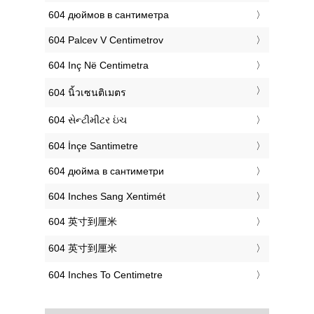
‎604 дюймов в сантиметра
‎604 Palcev V Centimetrov
‎604 Inç Në Centimetra
‎604 นิ้วเซนติเมตร
‎604 સેન્ટીમીટર ઇંચ
‎604 İnçe Santimetre
‎604 дюйма в сантиметри
‎604 Inches Sang Xentimét
‎604 英寸到厘米
‎604 英寸到厘米
‎604 Inches To Centimetre