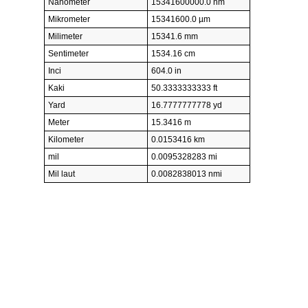
Nanometer
15341600000.0 nm
Mikrometer
15341600.0 µm
Milimeter
15341.6 mm
Sentimeter
1534.16 cm
Inci
604.0 in
Kaki
50.3333333333 ft
Yard
16.7777777778 yd
Meter
15.3416 m
Kilometer
0.0153416 km
mil
0.0095328283 mi
Mil laut
0.0082838013 nmi