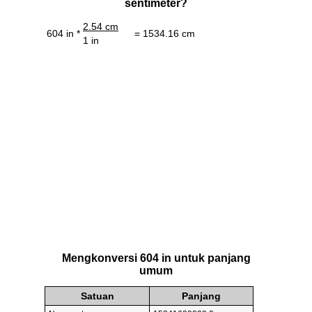
sentimeter?
2.54 cm
604 in *
= 1534.16 cm
1 in
Mengkonversi 604 in untuk panjang
umum
Satuan
Panjang