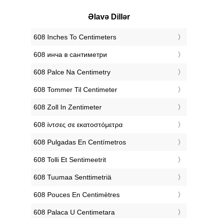
Əlavə Dillər
‎608 Inches To Centimeters
‎608 инча в сантиметри
‎608 Palce Na Centimetry
‎608 Tommer Til Centimeter
‎608 Zoll In Zentimeter
‎608 ίντσες σε εκατοστόμετρα
‎608 Pulgadas En Centímetros
‎608 Tolli Et Sentimeetrit
‎608 Tuumaa Senttimetriä
‎608 Pouces En Centimètres
‎608 Palaca U Centimetara