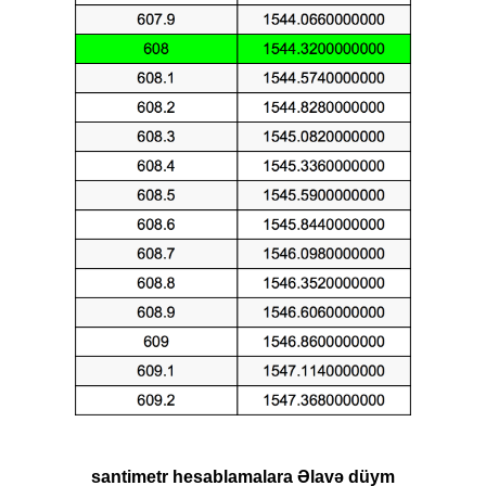
santimetr hesablamalara Əlavə düym