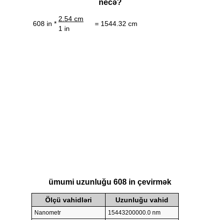
necə?
2.54 cm
608 in *
= 1544.32 cm
1 in
ümumi uzunluğu 608 in çevirmək
Ölçü vahidləri
Uzunluğu vahid
Nanometr
15443200000.0 nm