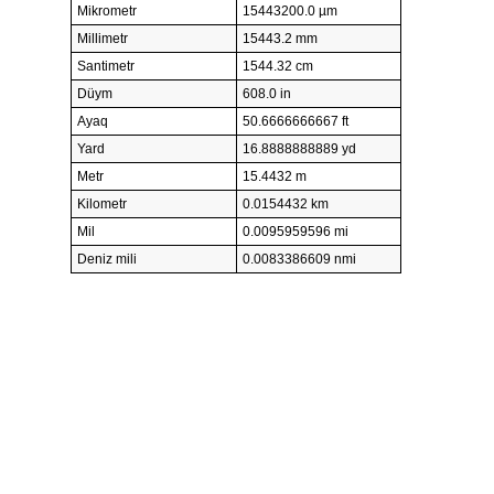
Mikrometr
15443200.0 µm
Millimetr
15443.2 mm
Santimetr
1544.32 cm
Düym
608.0 in
Ayaq
50.6666666667 ft
Yard
16.8888888889 yd
Metr
15.4432 m
Kilometr
0.0154432 km
Mil
0.0095959596 mi
Deniz mili
0.0083386609 nmi