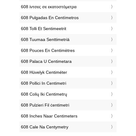
‎608 ίντσες σε εκατοστόμετρα
‎608 Pulgadas En Centímetros
‎608 Tolli Et Sentimeetrit
‎608 Tuumaa Senttimetriä
‎608 Pouces En Centimètres
‎608 Palaca U Centimetara
‎608 Hüvelyk Centiméter
‎608 Pollici In Centimetri
‎608 Colių Iki Centimetrų
‎608 Pulzieri Fil ċentimetri
‎608 Inches Naar Centimeters
‎608 Cale Na Centymetry