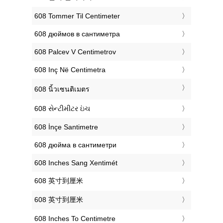
‎608 Tommer Til Centimeter
‎608 дюймов в сантиметра
‎608 Palcev V Centimetrov
‎608 Inç Në Centimetra
‎608 นิ้วเซนติเมตร
‎608 સેન્ટીમીટર ઇંચ
‎608 İnçe Santimetre
‎608 дюйма в сантиметри
‎608 Inches Sang Xentimét
‎608 英寸到厘米
‎608 英寸到厘米
‎608 Inches To Centimetre