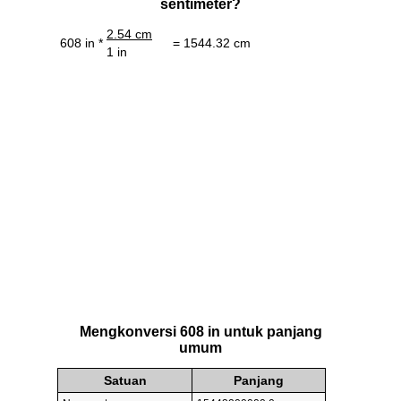
sentimeter?
2.54 cm
608 in *
= 1544.32 cm
1 in
Mengkonversi 608 in untuk panjang
umum
Satuan
Panjang