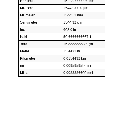
Nanometer
15443200000.0 nm
Mikrometer
15443200.0 µm
Milimeter
15443.2 mm
Sentimeter
1544.32 cm
Inci
608.0 in
Kaki
50.6666666667 ft
Yard
16.8888888889 yd
Meter
15.4432 m
Kilometer
0.0154432 km
mil
0.0095959596 mi
Mil laut
0.0083386609 nmi