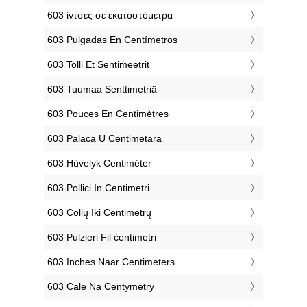
‎603 ίντσες σε εκατοστόμετρα
‎603 Pulgadas En Centímetros
‎603 Tolli Et Sentimeetrit
‎603 Tuumaa Senttimetriä
‎603 Pouces En Centimètres
‎603 Palaca U Centimetara
‎603 Hüvelyk Centiméter
‎603 Pollici In Centimetri
‎603 Colių Iki Centimetrų
‎603 Pulzieri Fil ċentimetri
‎603 Inches Naar Centimeters
‎603 Cale Na Centymetry