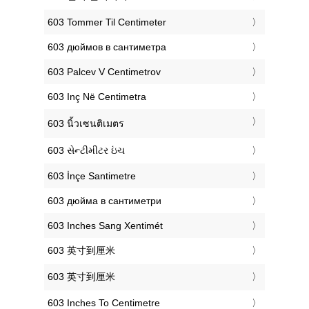
‎603 Tommer Til Centimeter
‎603 дюймов в сантиметра
‎603 Palcev V Centimetrov
‎603 Inç Në Centimetra
‎603 นิ้วเซนติเมตร
‎603 સેન્ટીમીટર ઇંચ
‎603 İnçe Santimetre
‎603 дюйма в сантиметри
‎603 Inches Sang Xentimét
‎603 英寸到厘米
‎603 英寸到厘米
‎603 Inches To Centimetre