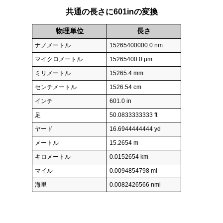
共通の長さに601inの変換
物理単位
長さ
ナノメートル
15265400000.0 nm
マイクロメートル
15265400.0 µm
ミリメートル
15265.4 mm
センチメートル
1526.54 cm
インチ
601.0 in
足
50.0833333333 ft
ヤード
16.6944444444 yd
メートル
15.2654 m
キロメートル
0.0152654 km
マイル
0.0094854798 mi
海里
0.0082426566 nmi