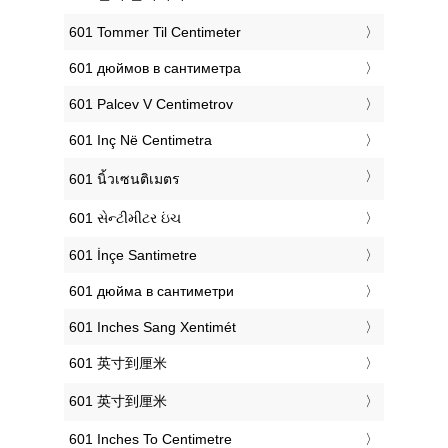
‎601 Tommer Til Centimeter
‎601 дюймов в сантиметра
‎601 Palcev V Centimetrov
‎601 Inç Në Centimetra
‎601 นิ้วเซนติเมตร
‎601 સેન્ટીમીટર ઇંચ
‎601 İnçe Santimetre
‎601 дюйма в сантиметри
‎601 Inches Sang Xentimét
‎601 英寸到厘米
‎601 英寸到厘米
‎601 Inches To Centimetre