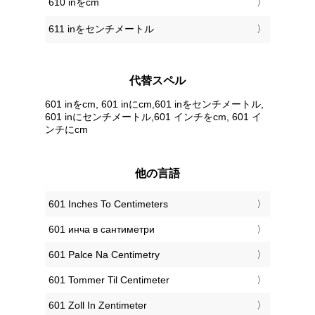
610 inをcm
611 inをセンチメートル
代替スペル
601 inをcm, 601 inにcm,601 inをセンチメートル,
601 inにセンチメートル,601 インチをcm, 601 イ
ンチにcm
他の言語
‎601 Inches To Centimeters
‎601 инча в сантиметри
‎601 Palce Na Centimetry
‎601 Tommer Til Centimeter
‎601 Zoll In Zentimeter