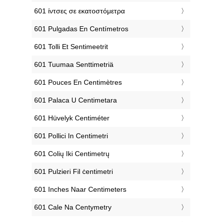
‎601 ίντσες σε εκατοστόμετρα
‎601 Pulgadas En Centímetros
‎601 Tolli Et Sentimeetrit
‎601 Tuumaa Senttimetriä
‎601 Pouces En Centimètres
‎601 Palaca U Centimetara
‎601 Hüvelyk Centiméter
‎601 Pollici In Centimetri
‎601 Colių Iki Centimetrų
‎601 Pulzieri Fil ċentimetri
‎601 Inches Naar Centimeters
‎601 Cale Na Centymetry