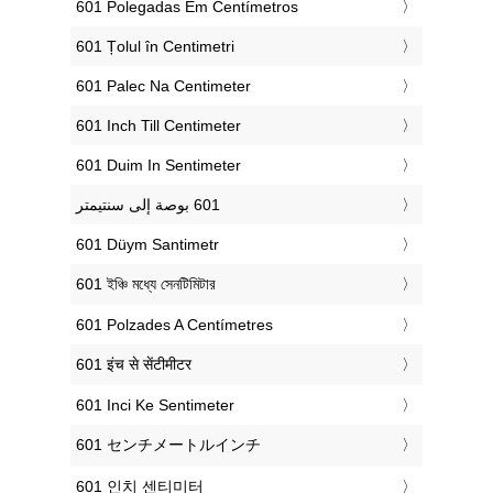
‎601 Polegadas Em Centímetros
‎601 Țolul în Centimetri
‎601 Palec Na Centimeter
‎601 Inch Till Centimeter
‎601 Duim In Sentimeter
‎601 Düym Santimetr
‎601 ইঞ্চি মধ্যে সেনটিমিটার
‎601 Polzades A Centímetres
‎601 इंच से सेंटीमीटर
‎601 Inci Ke Sentimeter
‎601 センチメートルインチ
‎601 인치 센티미터