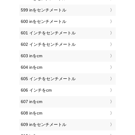
599 inをセンチメートル
600 inをセンチメートル
601 インチをセンチメートル
602 インチをセンチメートル
603 inをcm
604 inをcm
605 インチをセンチメートル
606 インチをcm
607 inをcm
608 inをcm
609 inをセンチメートル