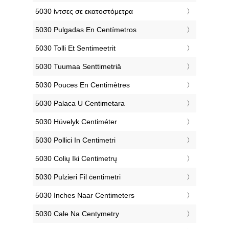
‎5030 ίντσες σε εκατοστόμετρα
‎5030 Pulgadas En Centímetros
‎5030 Tolli Et Sentimeetrit
‎5030 Tuumaa Senttimetriä
‎5030 Pouces En Centimètres
‎5030 Palaca U Centimetara
‎5030 Hüvelyk Centiméter
‎5030 Pollici In Centimetri
‎5030 Colių Iki Centimetrų
‎5030 Pulzieri Fil ċentimetri
‎5030 Inches Naar Centimeters
‎5030 Cale Na Centymetry