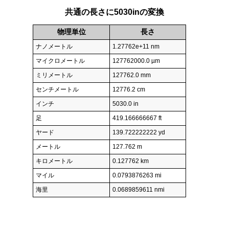
共通の長さに5030inの変換
物理単位
長さ
ナノメートル
1.27762e+11 nm
マイクロメートル
127762000.0 µm
ミリメートル
127762.0 mm
センチメートル
12776.2 cm
インチ
5030.0 in
足
419.166666667 ft
ヤード
139.722222222 yd
メートル
127.762 m
キロメートル
0.127762 km
マイル
0.0793876263 mi
海里
0.0689859611 nmi