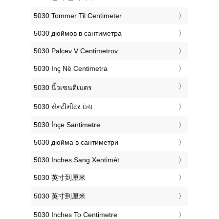
‎5030 Tommer Til Centimeter
‎5030 дюймов в сантиметра
‎5030 Palcev V Centimetrov
‎5030 Inç Në Centimetra
‎5030 นิ้วเซนติเมตร
‎5030 સેન્ટીમીટર ઇંચ
‎5030 İnçe Santimetre
‎5030 дюйма в сантиметри
‎5030 Inches Sang Xentimét
‎5030 英寸到厘米
‎5030 英寸到厘米
‎5030 Inches To Centimetre