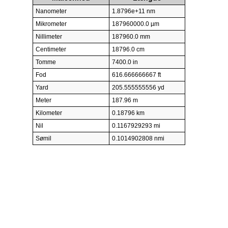
Nanometer
1.8796e+11 nm
Mikrometer
187960000.0 µm
Nillimeter
187960.0 mm
Centimeter
18796.0 cm
Tomme
7400.0 in
Fod
616.666666667 ft
Yard
205.555555556 yd
Meter
187.96 m
Kilometer
0.18796 km
Nil
0.1167929293 mi
Sømil
0.1014902808 nmi