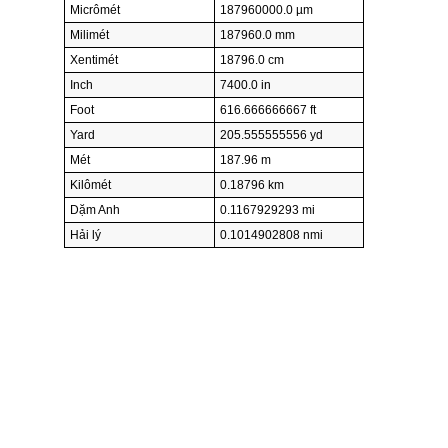
Micrômét
187960000.0 µm
Milimét
187960.0 mm
Xentimét
18796.0 cm
Inch
7400.0 in
Foot
616.666666667 ft
Yard
205.555555556 yd
Mét
187.96 m
Kilômét
0.18796 km
Dặm Anh
0.1167929293 mi
Hải lý
0.1014902808 nmi