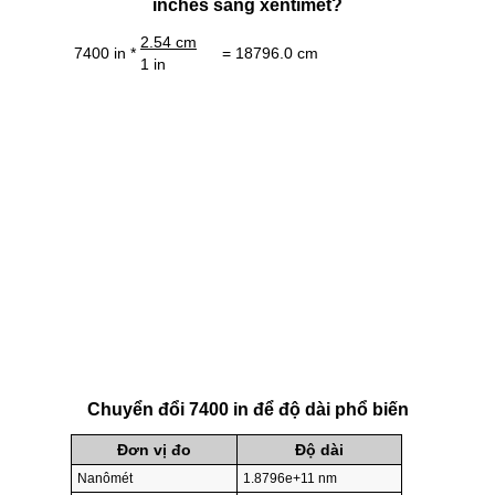
inches sang xentimét?
2.54 cm
7400 in *
= 18796.0 cm
1 in
Chuyển đổi 7400 in để độ dài phổ biến
Đơn vị đo
Độ dài
Nanômét
1.8796e+11 nm