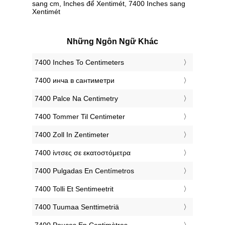
sang cm, Inches để Xentimét, 7400 Inches sang
Xentimét
Những Ngôn Ngữ Khác
‎7400 Inches To Centimeters
‎7400 инча в сантиметри
‎7400 Palce Na Centimetry
‎7400 Tommer Til Centimeter
‎7400 Zoll In Zentimeter
‎7400 ίντσες σε εκατοστόμετρα
‎7400 Pulgadas En Centímetros
‎7400 Tolli Et Sentimeetrit
‎7400 Tuumaa Senttimetriä
‎7400 Pouces En Centimètres