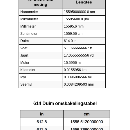
Lengtes
meting
Nanometer
15595600000.0 nm
Mikrometer
15595600.0 µm
Millimeter
15595.6 mm
Sentimeter
1559.56 cm
Duim
614.0 in
Voet
51.1666666667 ft
Jaart
17.0555555556 yd
Meter
15.5956 m
Kilometer
0.0155956 km
Myl
0.0096906566 mi
Seemyl
0.0084209503 nmi
614 Duim omskakelingstabel