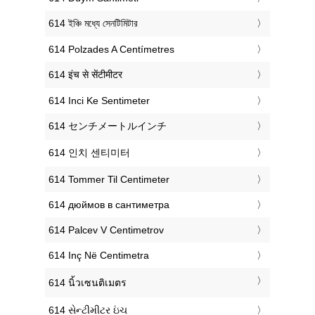
‎614 ইঞ্চি মধ্যে সেনটিমিটার
‎614 Polzades A Centímetres
‎614 इंच से सेंटीमीटर
‎614 Inci Ke Sentimeter
‎614 センチメートルインチ
‎614 인치 센티미터
‎614 Tommer Til Centimeter
‎614 дюймов в сантиметра
‎614 Palcev V Centimetrov
‎614 Inç Në Centimetra
‎614 นิ้วเซนติเมตร
‎614 સેન્ટીમીટર ઇંચ