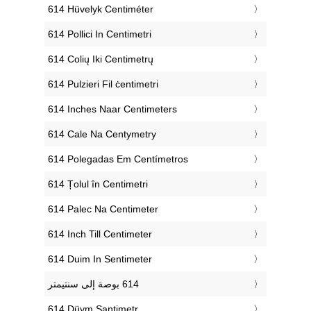
‎614 Hüvelyk Centiméter
‎614 Pollici In Centimetri
‎614 Colių Iki Centimetrų
‎614 Pulzieri Fil ċentimetri
‎614 Inches Naar Centimeters
‎614 Cale Na Centymetry
‎614 Polegadas Em Centímetros
‎614 Țolul în Centimetri
‎614 Palec Na Centimeter
‎614 Inch Till Centimeter
‎614 Duim In Sentimeter
‎614 Düym Santimetr