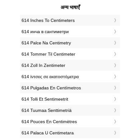
अन्य भाषाएँ
‎614 Inches To Centimeters
‎614 инча в сантиметри
‎614 Palce Na Centimetry
‎614 Tommer Til Centimeter
‎614 Zoll In Zentimeter
‎614 ίντσες σε εκατοστόμετρα
‎614 Pulgadas En Centímetros
‎614 Tolli Et Sentimeetrit
‎614 Tuumaa Senttimetriä
‎614 Pouces En Centimètres
‎614 Palaca U Centimetara