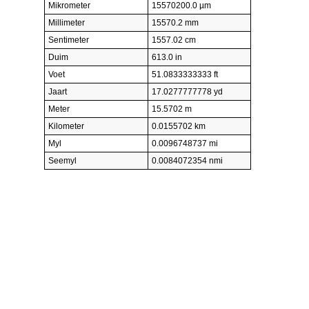
Mikrometer
15570200.0 µm
Millimeter
15570.2 mm
Sentimeter
1557.02 cm
Duim
613.0 in
Voet
51.0833333333 ft
Jaart
17.0277777778 yd
Meter
15.5702 m
Kilometer
0.0155702 km
Myl
0.0096748737 mi
Seemyl
0.0084072354 nmi