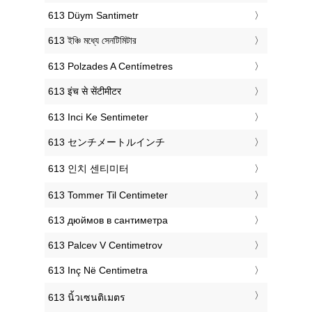
‎613 Düym Santimetr
‎613 ইঞ্চি মধ্যে সেনটিমিটার
‎613 Polzades A Centímetres
‎613 इंच से सेंटीमीटर
‎613 Inci Ke Sentimeter
‎613 センチメートルインチ
‎613 인치 센티미터
‎613 Tommer Til Centimeter
‎613 дюймов в сантиметра
‎613 Palcev V Centimetrov
‎613 Inç Në Centimetra
‎613 นิ้วเซนติเมตร