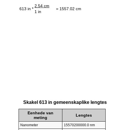
2.54 cm
613 in *
= 1557.02 cm
1 in
Skakel 613 in gemeenskaplike lengtes
Eenhede van
Lengtes
meting
Nanometer
15570200000.0 nm