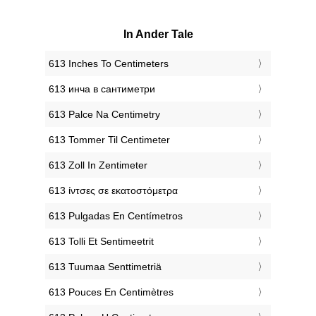
In Ander Tale
‎613 Inches To Centimeters
‎613 инча в сантиметри
‎613 Palce Na Centimetry
‎613 Tommer Til Centimeter
‎613 Zoll In Zentimeter
‎613 ίντσες σε εκατοστόμετρα
‎613 Pulgadas En Centímetros
‎613 Tolli Et Sentimeetrit
‎613 Tuumaa Senttimetriä
‎613 Pouces En Centimètres