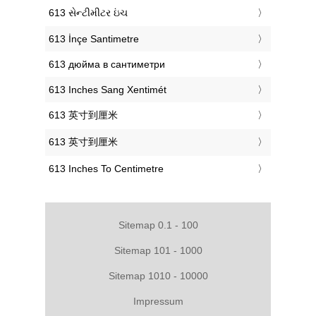
‎613 સેન્ટીમીટર ઇંચ
‎613 İnçe Santimetre
‎613 дюйма в сантиметри
‎613 Inches Sang Xentimét
‎613 英寸到厘米
‎613 英寸到厘米
‎613 Inches To Centimetre
Sitemap 0.1 - 100
Sitemap 101 - 1000
Sitemap 1010 - 10000
Impressum