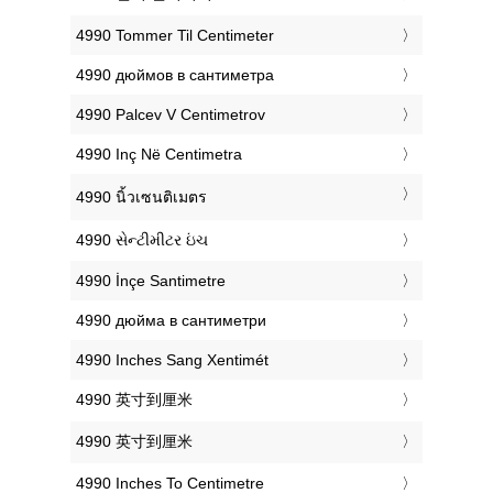
‎4990 Tommer Til Centimeter
‎4990 дюймов в сантиметра
‎4990 Palcev V Centimetrov
‎4990 Inç Në Centimetra
‎4990 นิ้วเซนติเมตร
‎4990 સેન્ટીમીટર ઇંચ
‎4990 İnçe Santimetre
‎4990 дюйма в сантиметри
‎4990 Inches Sang Xentimét
‎4990 英寸到厘米
‎4990 英寸到厘米
‎4990 Inches To Centimetre