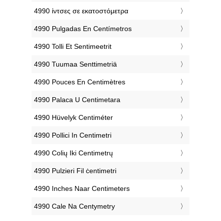
‎4990 ίντσες σε εκατοστόμετρα
‎4990 Pulgadas En Centímetros
‎4990 Tolli Et Sentimeetrit
‎4990 Tuumaa Senttimetriä
‎4990 Pouces En Centimètres
‎4990 Palaca U Centimetara
‎4990 Hüvelyk Centiméter
‎4990 Pollici In Centimetri
‎4990 Colių Iki Centimetrų
‎4990 Pulzieri Fil ċentimetri
‎4990 Inches Naar Centimeters
‎4990 Cale Na Centymetry