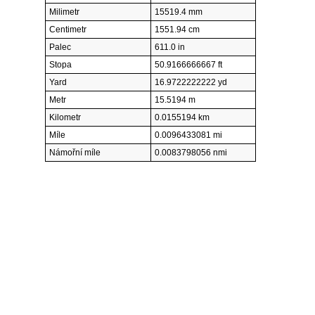
Milimetr
15519.4 mm
Centimetr
1551.94 cm
Palec
611.0 in
Stopa
50.9166666667 ft
Yard
16.9722222222 yd
Metr
15.5194 m
Kilometr
0.0155194 km
Míle
0.0096433081 mi
Námořní míle
0.0083798056 nmi