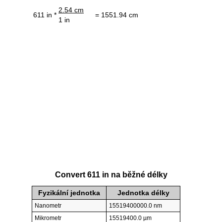
2.54 cm
611 in *
= 1551.94 cm
1 in
Convert 611 in na běžné délky
Fyzikální jednotka
Jednotka délky
Nanometr
15519400000.0 nm
Mikrometr
15519400.0 µm