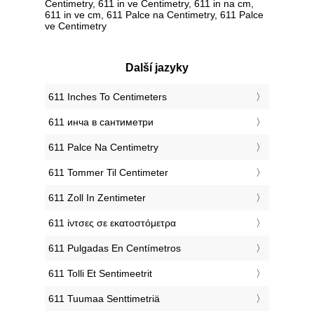
Centimetry, 611 in ve Centimetry, 611 in na cm,
611 in ve cm, 611 Palce na Centimetry, 611 Palce
ve Centimetry
Další jazyky
‎611 Inches To Centimeters
‎611 инча в сантиметри
‎611 Palce Na Centimetry
‎611 Tommer Til Centimeter
‎611 Zoll In Zentimeter
‎611 ίντσες σε εκατοστόμετρα
‎611 Pulgadas En Centímetros
‎611 Tolli Et Sentimeetrit
‎611 Tuumaa Senttimetriä