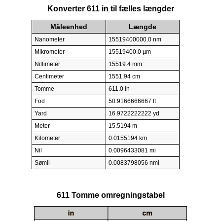
Konverter 611 in til fælles længder
Måleenhed
Længde
Nanometer
15519400000.0 nm
Mikrometer
15519400.0 µm
Nillimeter
15519.4 mm
Centimeter
1551.94 cm
Tomme
611.0 in
Fod
50.9166666667 ft
Yard
16.9722222222 yd
Meter
15.5194 m
Kilometer
0.0155194 km
Nil
0.0096433081 mi
Sømil
0.0083798056 nmi
611 Tomme omregningstabel