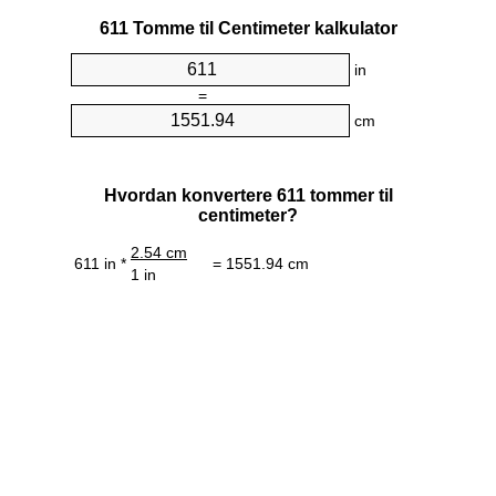
611 Tomme til Centimeter kalkulator
in
=
cm
Hvordan konvertere 611 tommer til
centimeter?
2.54 cm
611 in *
= 1551.94 cm
1 in