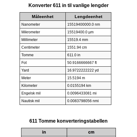
Konverter 611 in til vanlige lengder
Måleenhet
Lengdeenhet
Nanometer
15519400000.0 nm
Mikrometer
15519400.0 µm
Millimeter
15519.4 mm
Centimeter
1551.94 cm
Tomme
611.0 in
Fot
50.9166666667 ft
Yard
16.9722222222 yd
Meter
15.5194 m
Kilometer
0.0155194 km
Engelsk mil
0.0096433081 mi
Nautisk mil
0.0083798056 nmi
611 Tomme konverteringstabellen