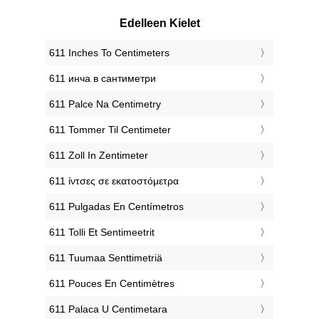
Edelleen Kielet
‎611 Inches To Centimeters
‎611 инча в сантиметри
‎611 Palce Na Centimetry
‎611 Tommer Til Centimeter
‎611 Zoll In Zentimeter
‎611 ίντσες σε εκατοστόμετρα
‎611 Pulgadas En Centímetros
‎611 Tolli Et Sentimeetrit
‎611 Tuumaa Senttimetriä
‎611 Pouces En Centimètres
‎611 Palaca U Centimetara