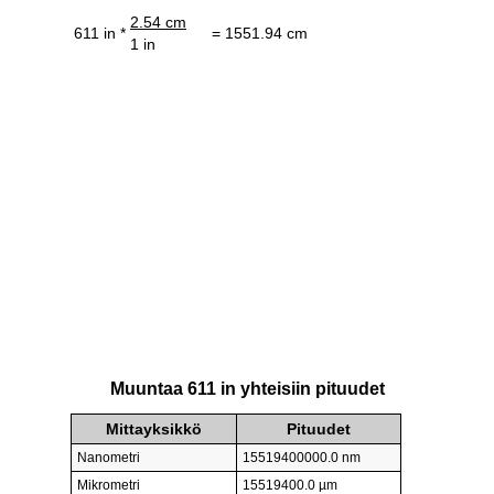
2.54 cm
611 in *
= 1551.94 cm
1 in
Muuntaa 611 in yhteisiin pituudet
Mittayksikkö
Pituudet
Nanometri
15519400000.0 nm
Mikrometri
15519400.0 µm