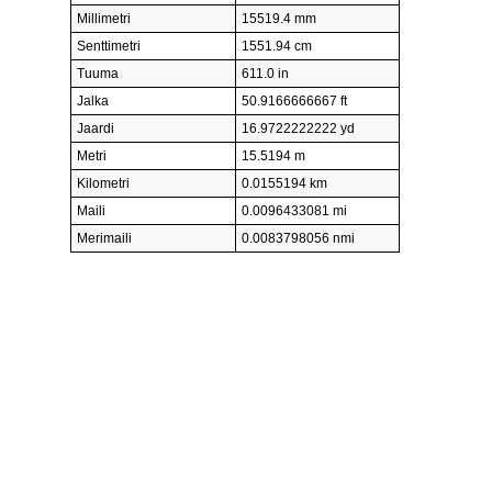
Millimetri
15519.4 mm
Senttimetri
1551.94 cm
Tuuma
611.0 in
Jalka
50.9166666667 ft
Jaardi
16.9722222222 yd
Metri
15.5194 m
Kilometri
0.0155194 km
Maili
0.0096433081 mi
Merimaili
0.0083798056 nmi