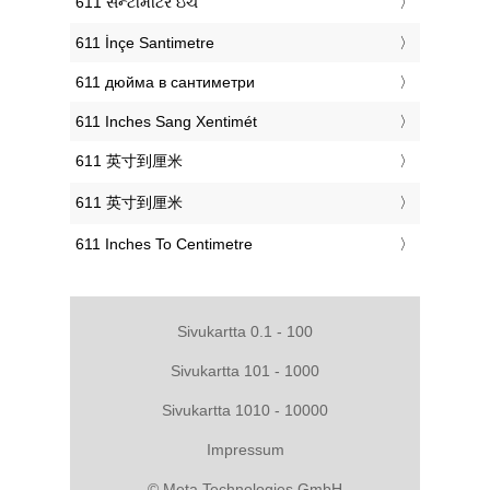
‎611 સેન્ટીમીટર ઇંચ
‎611 İnçe Santimetre
‎611 дюйма в сантиметри
‎611 Inches Sang Xentimét
‎611 英寸到厘米
‎611 英寸到厘米
‎611 Inches To Centimetre
Sivukartta 0.1 - 100
Sivukartta 101 - 1000
Sivukartta 1010 - 10000
Impressum
© Meta Technologies GmbH