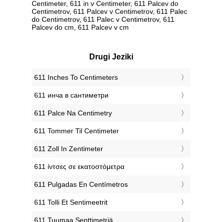
Centimeter, 611 in v Centimeter, 611 Palcev do
Centimetrov, 611 Palcev v Centimetrov, 611 Palec
do Centimetrov, 611 Palec v Centimetrov, 611
Palcev do cm, 611 Palcev v cm
Drugi Jeziki
‎611 Inches To Centimeters
‎611 инча в сантиметри
‎611 Palce Na Centimetry
‎611 Tommer Til Centimeter
‎611 Zoll In Zentimeter
‎611 ίντσες σε εκατοστόμετρα
‎611 Pulgadas En Centímetros
‎611 Tolli Et Sentimeetrit
‎611 Tuumaa Senttimetriä