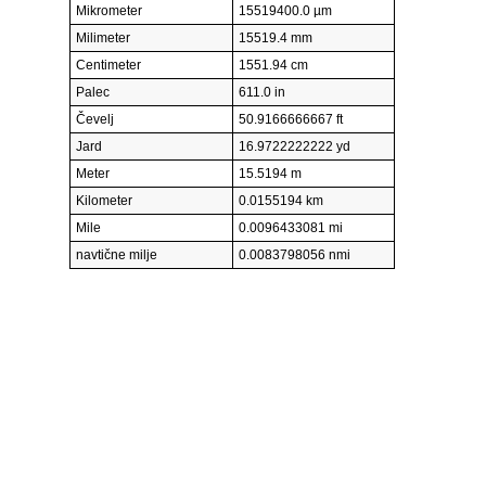
Mikrometer
15519400.0 µm
Milimeter
15519.4 mm
Centimeter
1551.94 cm
Palec
611.0 in
Čevelj
50.9166666667 ft
Jard
16.9722222222 yd
Meter
15.5194 m
Kilometer
0.0155194 km
Mile
0.0096433081 mi
navtične milje
0.0083798056 nmi