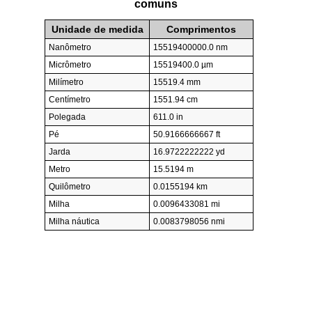
comuns
Unidade de medida
Comprimentos
Nanômetro
15519400000.0 nm
Micrômetro
15519400.0 µm
Milímetro
15519.4 mm
Centímetro
1551.94 cm
Polegada
611.0 in
Pé
50.9166666667 ft
Jarda
16.9722222222 yd
Metro
15.5194 m
Quilômetro
0.0155194 km
Milha
0.0096433081 mi
Milha náutica
0.0083798056 nmi