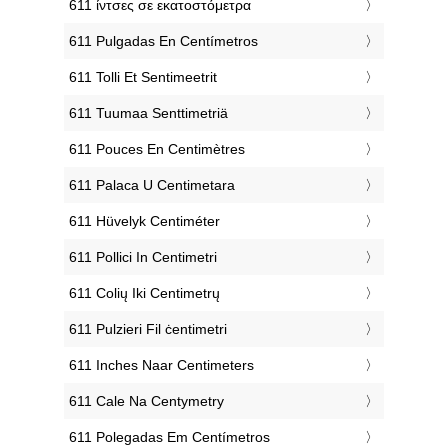
‎611 ίντσες σε εκατοστόμετρα
‎611 Pulgadas En Centímetros
‎611 Tolli Et Sentimeetrit
‎611 Tuumaa Senttimetriä
‎611 Pouces En Centimètres
‎611 Palaca U Centimetara
‎611 Hüvelyk Centiméter
‎611 Pollici In Centimetri
‎611 Colių Iki Centimetrų
‎611 Pulzieri Fil ċentimetri
‎611 Inches Naar Centimeters
‎611 Cale Na Centymetry
‎611 Polegadas Em Centímetros