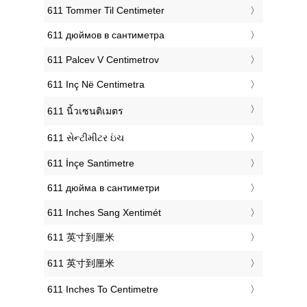
‎611 Tommer Til Centimeter
‎611 дюймов в сантиметра
‎611 Palcev V Centimetrov
‎611 Inç Në Centimetra
‎611 นิ้วเซนติเมตร
‎611 સેન્ટીમીટર ઇંચ
‎611 İnçe Santimetre
‎611 дюйма в сантиметри
‎611 Inches Sang Xentimét
‎611 英寸到厘米
‎611 英寸到厘米
‎611 Inches To Centimetre