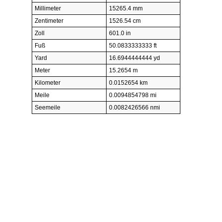
Millimeter
15265.4 mm
Zentimeter
1526.54 cm
Zoll
601.0 in
Fuß
50.0833333333 ft
Yard
16.6944444444 yd
Meter
15.2654 m
Kilometer
0.0152654 km
Meile
0.0094854798 mi
Seemeile
0.0082426566 nmi