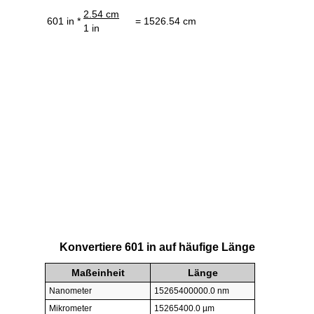
2.54 cm
601 in *
= 1526.54 cm
1 in
Konvertiere 601 in auf häufige Länge
Maßeinheit
Länge
Nanometer
15265400000.0 nm
Mikrometer
15265400.0 µm