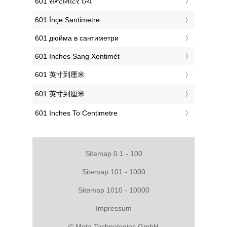
‎601 સેન્ટીમીટર ઇંચ
‎601 İnçe Santimetre
‎601 дюйма в сантиметри
‎601 Inches Sang Xentimét
‎601 英寸到厘米
‎601 英寸到厘米
‎601 Inches To Centimetre
Sitemap 0.1 - 100
Sitemap 101 - 1000
Sitemap 1010 - 10000
Impressum
© Meta Technologies GmbH