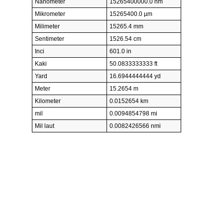
Nanometer
15265400000.0 nm
Mikrometer
15265400.0 µm
Milimeter
15265.4 mm
Sentimeter
1526.54 cm
Inci
601.0 in
Kaki
50.0833333333 ft
Yard
16.6944444444 yd
Meter
15.2654 m
Kilometer
0.0152654 km
mil
0.0094854798 mi
Mil laut
0.0082426566 nmi