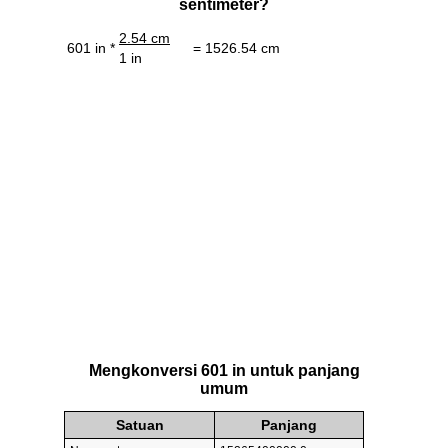
sentimeter?
2.54 cm
601 in *
= 1526.54 cm
1 in
Mengkonversi 601 in untuk panjang
umum
Satuan
Panjang