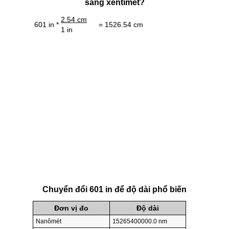
sang xentimét?
2.54 cm
601 in *
= 1526.54 cm
1 in
Chuyển đổi 601 in để độ dài phổ biến
Đơn vị đo
Độ dài
Nanômét
15265400000.0 nm