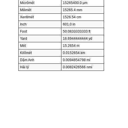
Micrômét
15265400.0 µm
Milimét
15265.4 mm
Xentimét
1526.54 cm
Inch
601.0 in
Foot
50.0833333333 ft
Yard
16.6944444444 yd
Mét
15.2654 m
Kilômét
0.0152654 km
Dặm Anh
0.0094854798 mi
Hải lý
0.0082426566 nmi