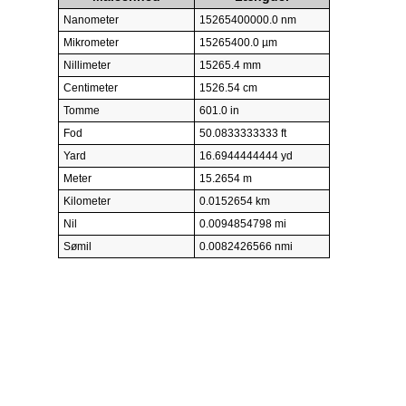
Nanometer
15265400000.0 nm
Mikrometer
15265400.0 µm
Nillimeter
15265.4 mm
Centimeter
1526.54 cm
Tomme
601.0 in
Fod
50.0833333333 ft
Yard
16.6944444444 yd
Meter
15.2654 m
Kilometer
0.0152654 km
Nil
0.0094854798 mi
Sømil
0.0082426566 nmi