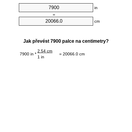
in
=
cm
Jak převést 7900 palce na centimetry?
2.54 cm
7900 in *
= 20066.0 cm
1 in