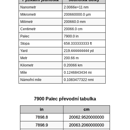
Nanometr
2.0066e+11 nm
Mikrometr
200660000.0 µm
Milimetr
200660.0 mm
Centimetr
20066.0 cm
Palec
7900.0 in
Stopa
658.333333333 ft
Yard
219.444444444 yd
Metr
200.66 m
Kilometr
0.20066 km
Míle
0.1246843434 mi
Námořní míle
0.1083477322 nmi
7900 Palec převodní tabulka