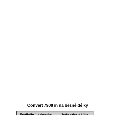
Convert 7900 in na běžné délky
Fyzikální jednotka
Jednotka délky