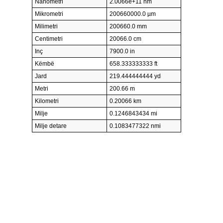
Nanometri
2.0066e+11 nm
Mikrometri
200660000.0 µm
Milimetri
200660.0 mm
Centimetri
20066.0 cm
Inç
7900.0 in
Këmbë
658.333333333 ft
Jard
219.444444444 yd
Metri
200.66 m
Kilometri
0.20066 km
Milje
0.1246843434 mi
Milje detare
0.1083477322 nmi