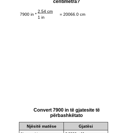
centimetra?
2.54 cm
7900 in *
= 20066.0 cm
1 in
Convert 7900 in të gjatesite të
përbashkëtato
Njësitë matëse
Gjatësi