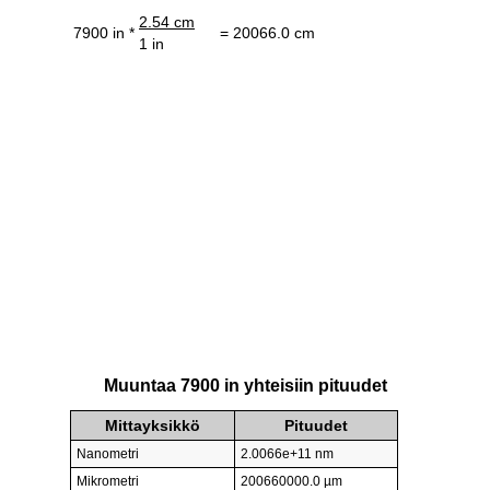
2.54 cm
7900 in *
= 20066.0 cm
1 in
Muuntaa 7900 in yhteisiin pituudet
Mittayksikkö
Pituudet
Nanometri
2.0066e+11 nm
Mikrometri
200660000.0 µm