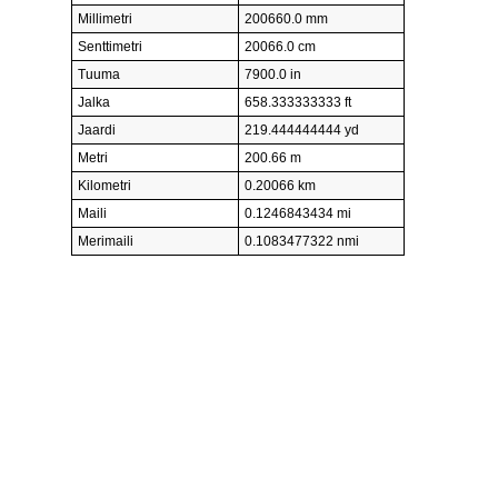
Millimetri
200660.0 mm
Senttimetri
20066.0 cm
Tuuma
7900.0 in
Jalka
658.333333333 ft
Jaardi
219.444444444 yd
Metri
200.66 m
Kilometri
0.20066 km
Maili
0.1246843434 mi
Merimaili
0.1083477322 nmi