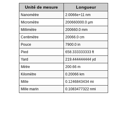
Unité de mesure
Longueur
Nanomètre
2.0066e+11 nm
Micromètre
200660000.0 µm
Millimètre
200660.0 mm
Centimètre
20066.0 cm
Pouce
7900.0 in
Pied
658.333333333 ft
Yard
219.444444444 yd
Mètre
200.66 m
Kilomètre
0.20066 km
Mille
0.1246843434 mi
Mille marin
0.1083477322 nmi