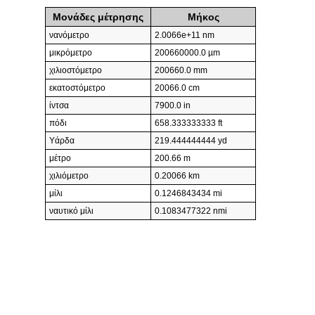
Μονάδες μέτρησης
Μήκος
νανόμετρο
2.0066e+11 nm
μικρόμετρο
200660000.0 µm
χιλιοστόμετρο
200660.0 mm
εκατοστόμετρο
20066.0 cm
ίντσα
7900.0 in
πόδι
658.333333333 ft
Υάρδα
219.444444444 yd
μέτρο
200.66 m
χιλιόμετρο
0.20066 km
μίλι
0.1246843434 mi
ναυτικό μίλι
0.1083477322 nmi