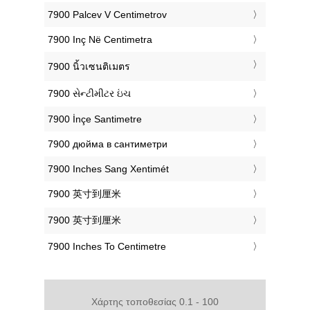
‎7900 Palcev V Centimetrov
‎7900 Inç Në Centimetra
‎7900 นิ้วเซนติเมตร
‎7900 સેન્ટીમીટર ઇંચ
‎7900 İnçe Santimetre
‎7900 дюйма в сантиметри
‎7900 Inches Sang Xentimét
‎7900 英寸到厘米
‎7900 英寸到厘米
‎7900 Inches To Centimetre
Χάρτης τοποθεσίας 0.1 - 100