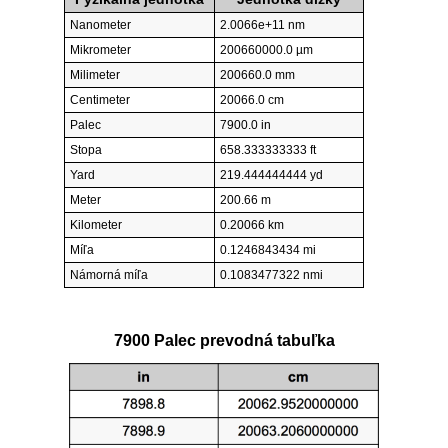
Nanometer
2.0066e+11 nm
Mikrometer
200660000.0 µm
Milimeter
200660.0 mm
Centimeter
20066.0 cm
Palec
7900.0 in
Stopa
658.333333333 ft
Yard
219.444444444 yd
Meter
200.66 m
Kilometer
0.20066 km
Míľa
0.1246843434 mi
Námorná míľa
0.1083477322 nmi
7900 Palec prevodná tabuľka