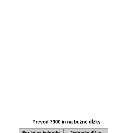
Prevod 7900 in na bežné dĺžky
Fyzikálna jednotka
Jednotka dĺžky