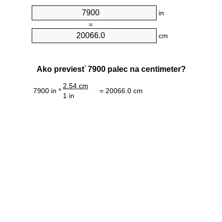
in
=
cm
Ako previesť 7900 palec na centimeter?
2.54 cm
7900 in *
= 20066.0 cm
1 in