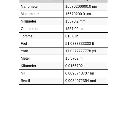
Nanometer
15570200000.0 nm
Mikrometer
15570200.0 µm
Nillimeter
15570.2 mm
Centimeter
1557.02 cm
Tomme
613.0 in
Fod
51.0833333333 ft
Yard
17.0277777778 yd
Meter
15.5702 m
Kilometer
0.0155702 km
Nil
0.0096748737 mi
Sømil
0.0084072354 nmi