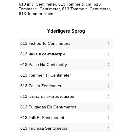
613 in til Centimeter, 613 Tomme til cm, 613
Tommer til Centimeter, 613 Tomme til Centimeter,
613 Tommer til cm
Yderligere Sprog
‎613 Inches To Centimeters
‎613 инча в сантиметри
‎613 Palce Na Centimetry
‎613 Tommer Til Centimeter
‎613 Zoll In Zentimeter
‎613 ίντσες σε εκατοστόμετρα
‎613 Pulgadas En Centímetros
‎613 Tolli Et Sentimeetrit
‎613 Tuumaa Senttimetriä