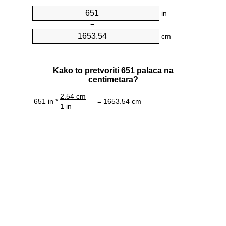
in
=
cm
Kako to pretvoriti 651 palaca na
centimetara?
2.54 cm
651 in *
= 1653.54 cm
1 in