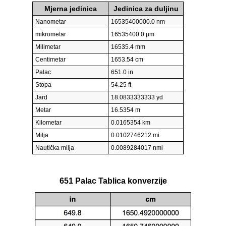
Mjerna jedinica
Jedinica za duljinu
Nanometar
16535400000.0 nm
mikrometar
16535400.0 µm
Milimetar
16535.4 mm
Centimetar
1653.54 cm
Palac
651.0 in
Stopa
54.25 ft
Jard
18.0833333333 yd
Metar
16.5354 m
Kilometar
0.0165354 km
Milja
0.0102746212 mi
Nautička milja
0.0089284017 nmi
651 Palac Tablica konverzije