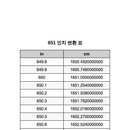
651 인치 변환 표