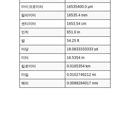
마이크로미터
16535400.0 µm
밀리미터
16535.4 mm
센티미터
1653.54 cm
인치
651.0 in
발
54.25 ft
마당
18.0833333333 yd
미터
16.5354 m
킬로미터
0.0165354 km
마일
0.0102746212 mi
해리
0.0089284017 nmi