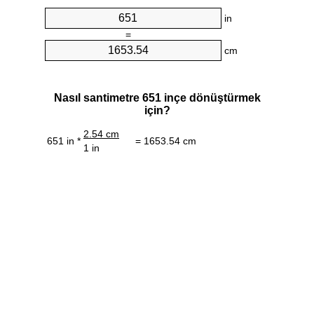
in
=
cm
Nasıl santimetre 651 inçe dönüştürmek
için?
2.54 cm
651 in *
= 1653.54 cm
1 in