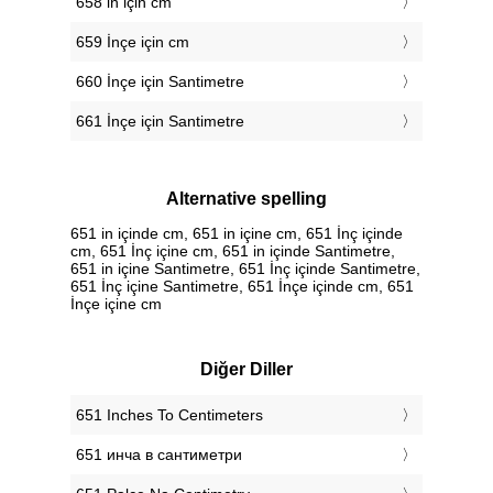
658 in için cm
659 İnçe için cm
660 İnçe için Santimetre
661 İnçe için Santimetre
Alternative spelling
651 in içinde cm, 651 in içine cm, 651 İnç içinde
cm, 651 İnç içine cm, 651 in içinde Santimetre,
651 in içine Santimetre, 651 İnç içinde Santimetre,
651 İnç içine Santimetre, 651 İnçe içinde cm, 651
İnçe içine cm
Diğer Diller
‎651 Inches To Centimeters
‎651 инча в сантиметри