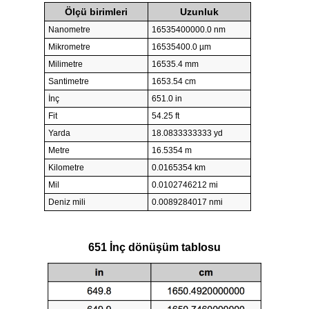
Ölçü birimleri
Uzunluk
Nanometre
16535400000.0 nm
Mikrometre
16535400.0 µm
Milimetre
16535.4 mm
Santimetre
1653.54 cm
İnç
651.0 in
Fit
54.25 ft
Yarda
18.0833333333 yd
Metre
16.5354 m
Kilometre
0.0165354 km
Mil
0.0102746212 mi
Deniz mili
0.0089284017 nmi
651 İnç dönüşüm tablosu