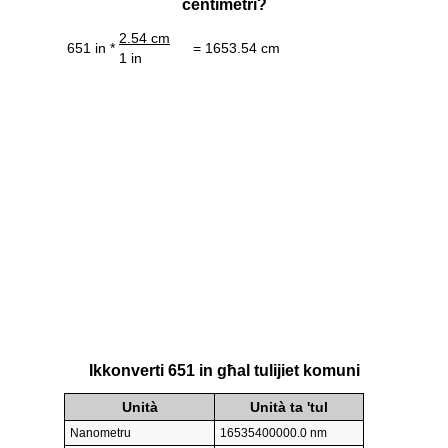
ċentimetri?
2.54 cm
651 in *
= 1653.54 cm
1 in
Ikkonverti 651 in għal tulijiet komuni
Unità
Unità ta 'tul
Nanometru
16535400000.0 nm