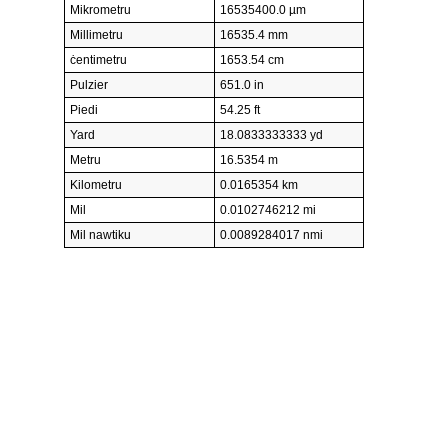
Mikrometru
16535400.0 µm
Millimetru
16535.4 mm
ċentimetru
1653.54 cm
Pulzier
651.0 in
Piedi
54.25 ft
Yard
18.0833333333 yd
Metru
16.5354 m
Kilometru
0.0165354 km
Mil
0.0102746212 mi
Mil nawtiku
0.0089284017 nmi