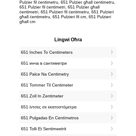
Pulzier fil ċentimetru, 651 Pulzier għall ċentimetru,
651 Pulzier fil ċentimetri, 651 Pulzier għall
ċentimetri, 651 Pulzieri fil ċentimetru, 651 Pulzieri
għall ċentimetru, 651 Pulzieri fil cm, 651 Pulzieri
għall cm
Lingwi Oħra
‎651 Inches To Centimeters
‎651 инча в сантиметри
‎651 Palce Na Centimetry
‎651 Tommer Til Centimeter
‎651 Zoll In Zentimeter
‎651 ίντσες σε εκατοστόμετρα
‎651 Pulgadas En Centímetros
‎651 Tolli Et Sentimeetrit