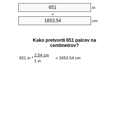
in
=
cm
Kako pretvoriti 651 palcev na
centimetrov?
2.54 cm
651 in *
= 1653.54 cm
1 in