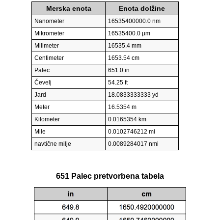
Merska enota
Enota dolžine
Nanometer
16535400000.0 nm
Mikrometer
16535400.0 µm
Milimeter
16535.4 mm
Centimeter
1653.54 cm
Palec
651.0 in
Čevelj
54.25 ft
Jard
18.0833333333 yd
Meter
16.5354 m
Kilometer
0.0165354 km
Mile
0.0102746212 mi
navtične milje
0.0089284017 nmi
651 Palec pretvorbena tabela