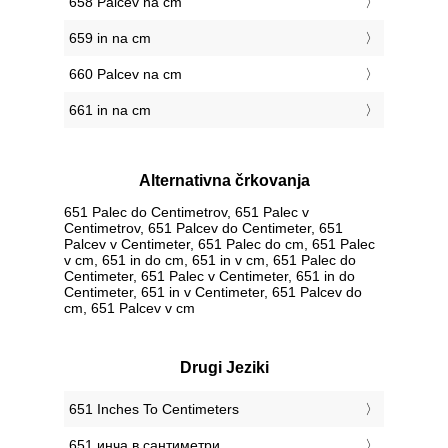
658 Palcev na cm
659 in na cm
660 Palcev na cm
661 in na cm
Alternativna črkovanja
651 Palec do Centimetrov, 651 Palec v
Centimetrov, 651 Palcev do Centimeter, 651
Palcev v Centimeter, 651 Palec do cm, 651 Palec
v cm, 651 in do cm, 651 in v cm, 651 Palec do
Centimeter, 651 Palec v Centimeter, 651 in do
Centimeter, 651 in v Centimeter, 651 Palcev do
cm, 651 Palcev v cm
Drugi Jeziki
‎651 Inches To Centimeters
‎651 инча в сантиметри