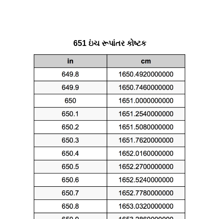
651 ઇંચ રૂપાંતર કોષ્ટક