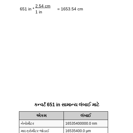
2.54 cm
651 in *
= 1653.54 cm
1 in
કન્વર્ટ 651 in સામાન્ય લંબાઈ માટે
એકમ
લંબાઈ
નેનોમીટર
16535400000.0 nm
માઇક્રોમીટર જોડાઈ
16535400.0 µm