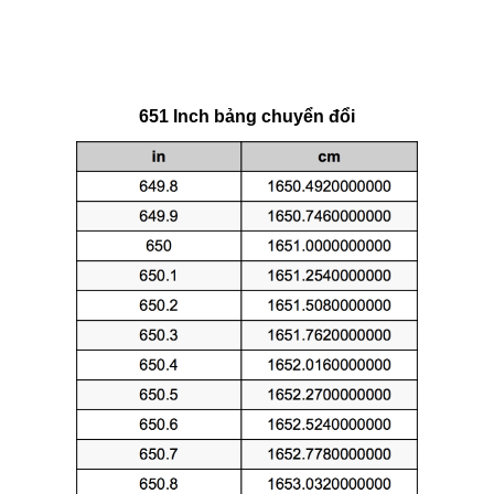
651 Inch bảng chuyển đổi