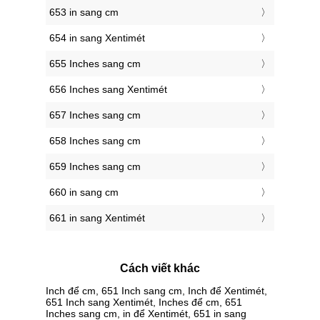
653 in sang cm
654 in sang Xentimét
655 Inches sang cm
656 Inches sang Xentimét
657 Inches sang cm
658 Inches sang cm
659 Inches sang cm
660 in sang cm
661 in sang Xentimét
Cách viết khác
Inch để cm, 651 Inch sang cm, Inch để Xentimét,
651 Inch sang Xentimét, Inches để cm, 651
Inches sang cm, in để Xentimét, 651 in sang