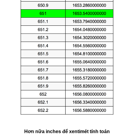
Hơn nữa inches để xentimét tính toán