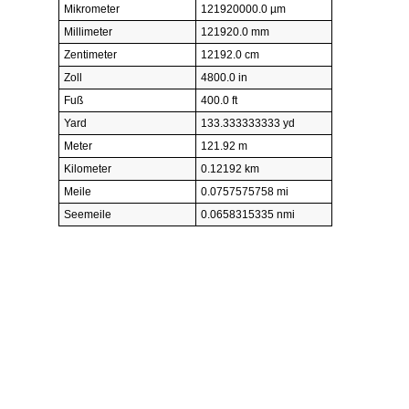
Mikrometer
121920000.0 µm
Millimeter
121920.0 mm
Zentimeter
12192.0 cm
Zoll
4800.0 in
Fuß
400.0 ft
Yard
133.333333333 yd
Meter
121.92 m
Kilometer
0.12192 km
Meile
0.0757575758 mi
Seemeile
0.0658315335 nmi