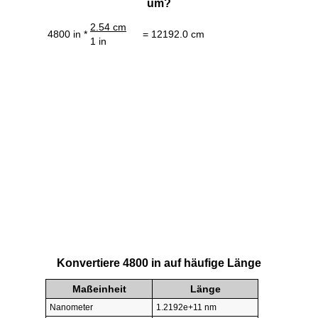
um?
2.54 cm
4800 in *
= 12192.0 cm
1 in
Konvertiere 4800 in auf häufige Länge
Maßeinheit
Länge
Nanometer
1.2192e+11 nm