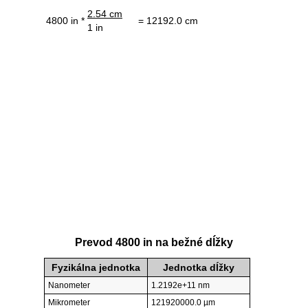
2.54 cm
4800 in *
= 12192.0 cm
1 in
Prevod 4800 in na bežné dĺžky
Fyzikálna jednotka
Jednotka dĺžky
Nanometer
1.2192e+11 nm
Mikrometer
121920000.0 µm