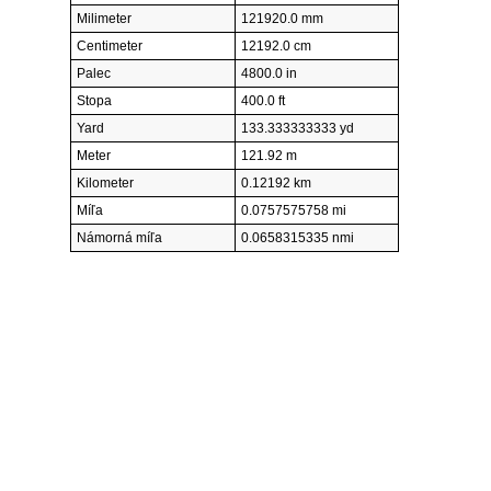
Milimeter
121920.0 mm
Centimeter
12192.0 cm
Palec
4800.0 in
Stopa
400.0 ft
Yard
133.333333333 yd
Meter
121.92 m
Kilometer
0.12192 km
Míľa
0.0757575758 mi
Námorná míľa
0.0658315335 nmi