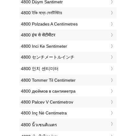
‎4800 Düym Santimetr
‎4800 ইঞ্চি মধ্যে সেনটিমিটার
‎4800 Polzades A Centímetres
‎4800 इंच से सेंटीमीटर
‎4800 Inci Ke Sentimeter
‎4800 センチメートルインチ
‎4800 인치 센티미터
‎4800 Tommer Til Centimeter
‎4800 дюймов в сантиметра
‎4800 Palcev V Centimetrov
‎4800 Inç Në Centimetra
‎4800 นิ้วเซนติเมตร