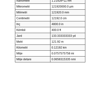
Nanometri
1.2192e+11 nm
Mikrometri
121920000.0 µm
Milimetri
121920.0 mm
Centimetri
12192.0 cm
Inç
4800.0 in
Këmbë
400.0 ft
Jard
133.333333333 yd
Metri
121.92 m
Kilometri
0.12192 km
Milje
0.0757575758 mi
Milje detare
0.0658315335 nmi