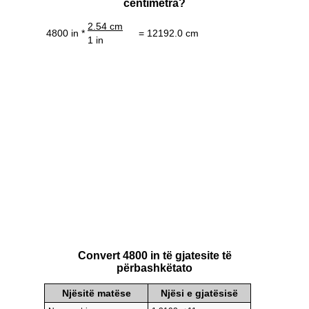
centimetra?
2.54 cm
4800 in *
= 12192.0 cm
1 in
Convert 4800 in të gjatesite të
përbashkëtato
Njësitë matëse
Njësi e gjatësisë