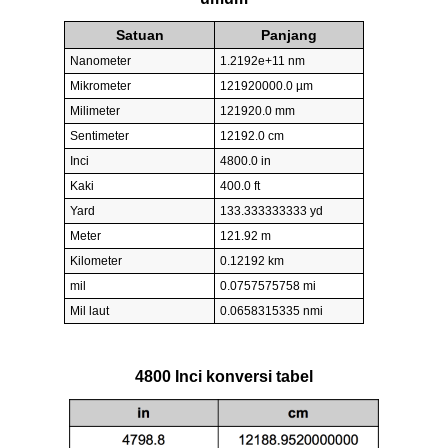
Satuan
Panjang
Nanometer
1.2192e+11 nm
Mikrometer
121920000.0 µm
Milimeter
121920.0 mm
Sentimeter
12192.0 cm
Inci
4800.0 in
Kaki
400.0 ft
Yard
133.333333333 yd
Meter
121.92 m
Kilometer
0.12192 km
mil
0.0757575758 mi
Mil laut
0.0658315335 nmi
4800 Inci konversi tabel