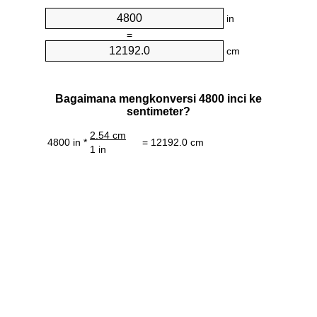
in
=
cm
Bagaimana mengkonversi 4800 inci ke
sentimeter?
2.54 cm
4800 in *
= 12192.0 cm
1 in