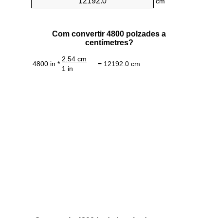
cm
Com convertir 4800 polzades a
centímetres?
2.54 cm
4800 in *
= 12192.0 cm
1 in