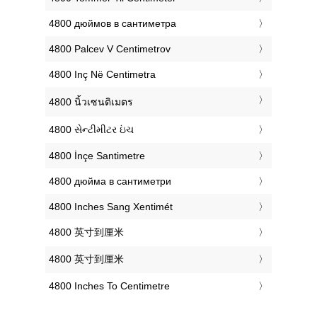
‎4800 дюймов в сантиметра
‎4800 Palcev V Centimetrov
‎4800 Inç Në Centimetra
‎4800 นิ้วเซนติเมตร
‎4800 સેન્ટીમીટર ઇંચ
‎4800 İnçe Santimetre
‎4800 дюйма в сантиметри
‎4800 Inches Sang Xentimét
‎4800 英寸到厘米
‎4800 英寸到厘米
‎4800 Inches To Centimetre