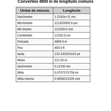
Converteix 4800 in de longituds comuns
Unitat de mesura
Longituds
Nanòmetre
1.2192e+11 nm
Micròmetre
121920000.0 µm
Mil·límetre
121920.0 mm
Centímetre
12192.0 cm
Polzada
4800.0 in
Peu
400.0 ft
Iarda
133.333333333 yd
Metre
121.92 m
Quilòmetre
0.12192 km
Milla
0.0757575758 mi
Milla marina
0.0658315335 nmi