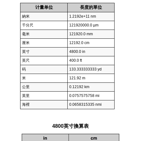
计量单位
長度的單位
納米
1.2192e+11 nm
千分尺
121920000.0 µm
毫米
121920.0 mm
厘米
12192.0 cm
英寸
4800.0 in
英尺
400.0 ft
码
133.333333333 yd
米
121.92 m
公里
0.12192 km
英里
0.0757575758 mi
海裡
0.0658315335 nmi
4800英寸換算表