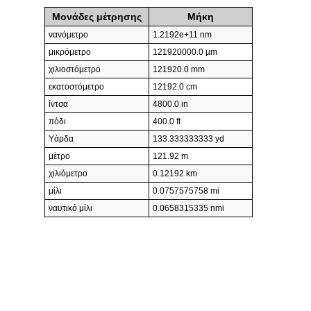
Μονάδες μέτρησης
Μήκη
νανόμετρο
1.2192e+11 nm
μικρόμετρο
121920000.0 µm
χιλιοστόμετρο
121920.0 mm
εκατοστόμετρο
12192.0 cm
ίντσα
4800.0 in
πόδι
400.0 ft
Υάρδα
133.333333333 yd
μέτρο
121.92 m
χιλιόμετρο
0.12192 km
μίλι
0.0757575758 mi
ναυτικό μίλι
0.0658315335 nmi