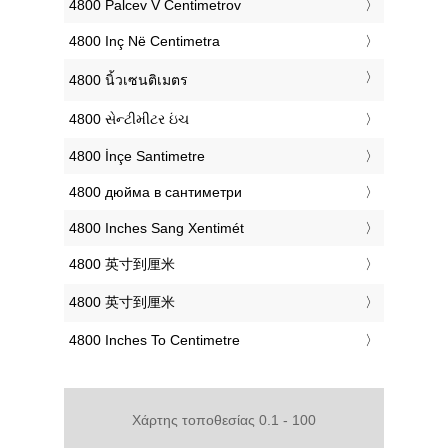
‎4800 Palcev V Centimetrov
‎4800 Inç Në Centimetra
‎4800 นิ้วเซนติเมตร
‎4800 સેન્ટીમીટર ઇંચ
‎4800 İnçe Santimetre
‎4800 дюйма в сантиметри
‎4800 Inches Sang Xentimét
‎4800 英寸到厘米
‎4800 英寸到厘米
‎4800 Inches To Centimetre
Χάρτης τοποθεσίας 0.1 - 100