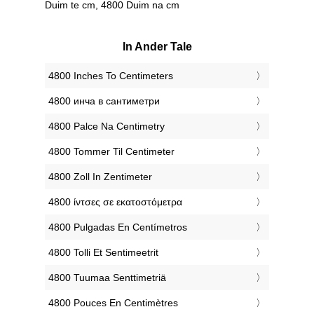
Duim te cm, 4800 Duim na cm
In Ander Tale
‎4800 Inches To Centimeters
‎4800 инча в сантиметри
‎4800 Palce Na Centimetry
‎4800 Tommer Til Centimeter
‎4800 Zoll In Zentimeter
‎4800 ίντσες σε εκατοστόμετρα
‎4800 Pulgadas En Centímetros
‎4800 Tolli Et Sentimeetrit
‎4800 Tuumaa Senttimetriä
‎4800 Pouces En Centimètres