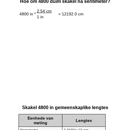
Hoe om 4800 duim skakel na sentimeter?
2.54 cm
4800 in *
= 12192.0 cm
1 in
Skakel 4800 in gemeenskaplike lengtes
Eenhede van
Lengtes
meting