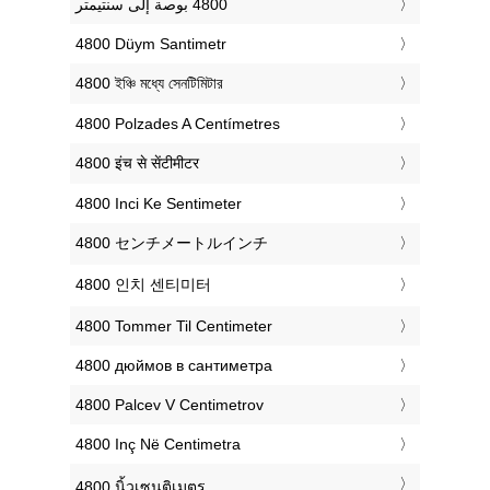
‎4800 Düym Santimetr
‎4800 ইঞ্চি মধ্যে সেনটিমিটার
‎4800 Polzades A Centímetres
‎4800 इंच से सेंटीमीटर
‎4800 Inci Ke Sentimeter
‎4800 センチメートルインチ
‎4800 인치 센티미터
‎4800 Tommer Til Centimeter
‎4800 дюймов в сантиметра
‎4800 Palcev V Centimetrov
‎4800 Inç Në Centimetra
‎4800 นิ้วเซนติเมตร