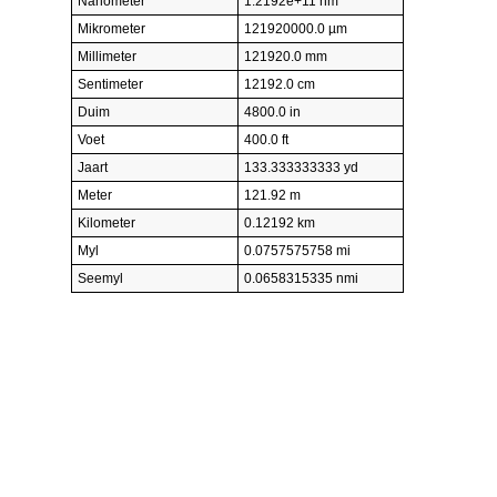
Nanometer
1.2192e+11 nm
Mikrometer
121920000.0 µm
Millimeter
121920.0 mm
Sentimeter
12192.0 cm
Duim
4800.0 in
Voet
400.0 ft
Jaart
133.333333333 yd
Meter
121.92 m
Kilometer
0.12192 km
Myl
0.0757575758 mi
Seemyl
0.0658315335 nmi