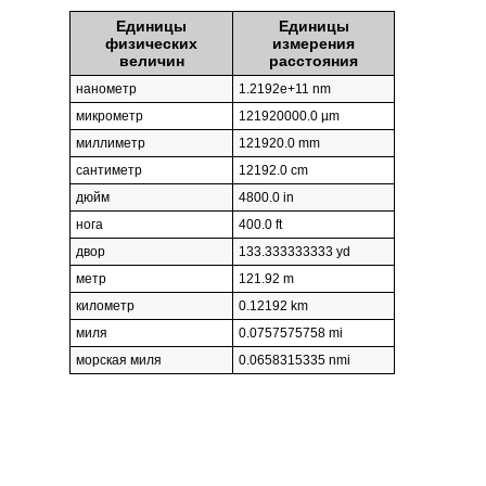
Единицы
Единицы
физических
измерения
величин
расстояния
нанометр
1.2192e+11 nm
микрометр
121920000.0 µm
миллиметр
121920.0 mm
сантиметр
12192.0 cm
дюйм
4800.0 in
нога
400.0 ft
двор
133.333333333 yd
метр
121.92 m
километр
0.12192 km
миля
0.0757575758 mi
морская миля
0.0658315335 nmi